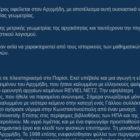
ρος οφείλεται στον Αρχιμήδη, με αποτέλεσμα αυτή ουσιαστικά ν
ίας γεωμετρίας.
ης μετρικής γεωμετρίας της αρχαιότητας και ταυτόχρονα την πη
στικού λογισμού.
αν αιτία να χαρακτηριστεί από τους ιστορικούς των μαθηματικώ
νών.
σε πλειστηριασμό στο Παρίσι. Εκεί υπέβαλε και μια αγωγή η ε
 κειμένου του Αρχιμήδη, που ήτανε καλυμμένο με ελληνικούς ψα
νό ερευνητή αρχαίων κειμένων REVIEL NETZ. Tην υψηλότερη
, που ήθελε να παραμείνει ανώνυμος. Σήμερα γνωρίζουμε μόνο
καλυμμένο με νεότερο κείμενο στην κατοχή ενός Γάλλου συλλέκ
τι το αγόρασε νόμιμα στην Κωνσταντινούπολη από έναν μοναχό.
iversity. Επίσης στις περίφημες βιβλιοθήκες των ΗΠΑ και της
Βερολίνου. Με υγρό λιμέττας και με ένα σφουγγάρι προσπαθούσ
σημαντικό έργο και κλειδί των φυσικών επιστημών. Τη μοναδική
Αρχιμήδη. Το 1998 επίσης ενεφανίσθησαν φύλλα των περγαμη