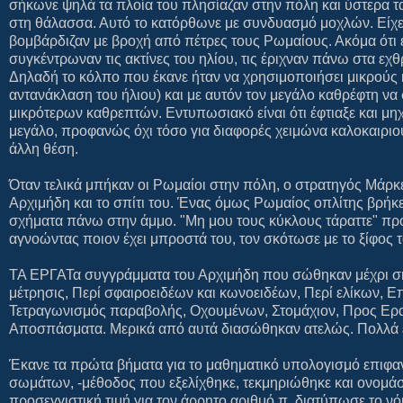
σήκωνε ψηλά τα πλοία του πλησίαζαν στην πόλη και ύστερα τ
στη θάλασσα. Αυτό το κατόρθωνε με συνδυασμό μοχλών. Είχε 
βομβάρδιζαν με βροχή από πέτρες τους Ρωμαίους. Ακόμα ότι 
συγκέντρωναν τις ακτίνες του ηλίου, τις έριχναν πάνω στα εχ
Δηλαδή το κόλπο που έκανε ήταν να χρησιμοποιήσει μικρούς 
αντανάκλαση του ήλιου) και με αυτόν τον μεγάλο καθρέφτη να 
μικρότερων καθρεπτών. Εντυπωσιακό είναι ότι έφτιαξε και μ
μεγάλο, προφανώς όχι τόσο για διαφορές χειμώνα καλοκαιριού
άλλη θέση.
Όταν τελικά μπήκαν οι Ρωμαίοι στην πόλη, ο στρατηγός Μάρκ
Αρχιμήδη και το σπίτι του. Ένας όμως Ρωμαίος οπλίτης βρήκε
σχήματα πάνω στην άμμο. "Μη μου τους κύκλους τάραττε" πρ
αγνοώντας ποιον έχει μπροστά του, τον σκότωσε με το ξίφος τ
ΤΑ ΕΡΓΑΤα συγγράμματα του Αρχιμήδη που σώθηκαν μέχρι σήμ
μέτρησις, Περί σφαιροειδέων και κωνοειδέων, Περί ελίκων, 
Τετραγωνισμός παραβολής, Οχουμένων, Στομάχιον, Προς Ερα
Αποσπάσματα. Μερικά από αυτά διασώθηκαν ατελώς. Πολλά ε
Έκανε τα πρώτα βήματα για το μαθηματικό υπολογισμό επιφα
σωμάτων, -μέθοδος που εξελίχθηκε, τεκμηριώθηκε και ονομά
προσεγγιστική τιμή για τον άρρητο αριθμό π, διατύπωσε το νό