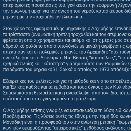
απεριόριστες προεκτάσεις του, γενίκευσε την εφαρμογή λέγο
την ομώνυμη αρχή για την άνωση του νερού, κατασκεύασε διά
μηχανή με την «αρχιμήδειον έλικα» κ.ά.
Στον χώρο της εφαρμοσμένης μηχανικής ο Αρχιμήδης επινόησε
το τρίσπαστο (ανυψωτική τριπλή τροχαλία) και τον ατέρμονα 
φρέατα (η οποία χρησιμοποιείται ακόμα και στις μέρες μας σε
υδραυλικό ρολόι το οποίο υπολόγιζε με μεγάλη ακρίβεια τις ώ
απέκτησαν και οι πολεμικές μηχανές του Αρχιμήδη: "αρχιτρόν
ανακάλυψε» και ο Λεονάρντο Ντα Βίντσι), "καταπέλτες", "αρπ
εχθρικά πλοία) και "κάτοπτρα" για την καύση των Ρωμαϊκών
πειράματα του μηχανικού Ι. Σακκά ο οποίος το 1973 απόδειξε
Εξαιρετικές του μελέτες, και για τη μέθοδο και για το αποτέ
και Έλικας καθώς και τα εμβαδά και τους όγκους των Κυλίνδ
Σημαντικότατη θεωρείται και η ανακάλυψη, από τον ίδιο, τύπο
επέκτασή του στα εγγεγραμμένα τετράπλευρα.
Ο Αρχιμήδης επίσης γνώριζε να κατασκευάζει τη λύση ειδικών
Προβλήματος. Τις λύσεις αυτές τις έδινε με την τομή δύο κωνι
Μοναδική είναι η προσφορά του στην ανώτερη μετρική Γεωμετ
κωνικών εφαρμόζοντας "απειροστικές" μεθόδους ανάλυσης τ