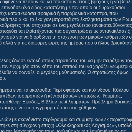
α άφηνε να πέσουν και να τσακιστούν στους βράχους ή να βουλ
επινοήσει ένα είδος καταπέλτη με τον οποίο οι Συρακούσιοι
είχε κατασκευάσει σφαιρικά ή παραβολικά κάτοπτρα, που
θρικά πλοία και τα έκαιγαν μπροστά στα έκπληκτα μάτια των Ρω
καθρέφτες που στόχευαν σε ένα μεγαλύτερο (ανακατευθύνοντας
στοχεύει τα πλοία έχοντας πια συγκεντρώσει τις αντανακλάσεις
ηχανισμό για να διορθώνει τη στόχευση των μικρών καθρεπτών 
 αλλά για τις διάφορες ώρες της ημέρας που ο ήλιος βρισκόταν
ελλος έδωσε εντολή στους στρατιώτες του να μην πειράξουν το
 τον Αρχιμήδη στον κήπο του σπιτιού του να χαράζει γεωμετρικ
όλαβε να φωνάξει ο μεγάλος μαθηματικός. Ο στρατιώτης όμως,
ου.
ερα είναι τα ακόλουθα: Περί σφαίρας και κυλίνδρου, Κύκλου
Επιπέδων ισορροπιών ή κέντρα βαρών επιπέδων, Ψαμμίτης,
τοσθένην Έφοδος, Βιβλίον περί λημμάτων, Πρόβλημα βοεικόν,
πίσης είναι τα συγγράμματά του που χάθηκαν.
νειών με ακανόνιστο περίγραμμα και συμμετρικών εκ περιστρο
στηκε στη σύγχρονη εποχή «Ολοκληρωτικός Λογισμός»-, υπολόγ
μο της Μηχανικής για τους μοχλούς και αντιλαμβανόμενος τις