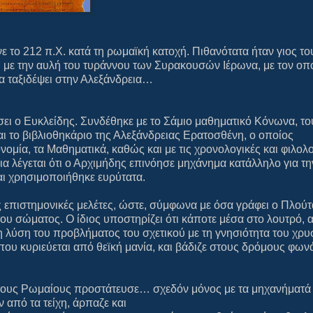
 το 212 π.Χ. κατά τη ρωμαϊκή κατοχή. Πιθανότατα ήταν γιος το
υ με την αυλή του τυράννου των Συρακουσών Ιέρωνα, με τον οπο
να ταξιδέψει στην Αλεξάνδρεια…
σει ο Ευκλείδης. Συνδέθηκε με το Σάμιο μαθηματικό Κόνωνα, το
αι το βιβλιοθηκάριο της Αλεξάνδρειας Ερατοσθένη, ο οποίος
νομία, τα Μαθηματικά, καθώς και με τις χρονολογικές και φιλολ
ια λέγεται ότι ο Αρχιμήδης επινόησε μηχάνημα κατάλληλο για τη
αι χρησιμοποιήθηκε ευρύτατα.
 επιστημονικές μελέτες, ώστε, σύμφωνα με όσα γράφει ο Πλούτ
του σώματος. Ο ίδιος υποστηρίζει ότι κάποτε μέσα στο λουτρό, 
η λύση του προβλήματος του σχετικού με τη γνησιότητα του χρ
υ κυριεύεται από θεϊκή μανία, και βάδιζε στους δρόμους φων
 τους Ρωμαίους προστάτευσε… σχεδόν μόνος με τα μηχανήματά 
 από τα τείχη, άρπαζε και