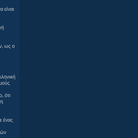
α είναι
γή
ν, ως ο
λληνική
λμούς
, ότι
τη
ε ένας
νών