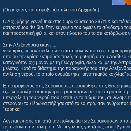
(Οι μηχανές και τα φοβερά όπλα του Αρχιμήδη)
Ο Αρχιμήδης γεννήθηκε στις Συρακούσες το 287π.Χ και πέθανε
αστρονόμου Φειδία. Στην ευγένειά του όφειλε το σύνδεσμό το
και προσωπική φιλία, και στον πλούτο του το ότι κατόρθωσε 
Στην Αλεξάνδρεια έκανε....
γνωριμίες με τον κύκλο των επιστημόνων που είχε δημιουργή
οποίου την κρίση εκτιμούσε πολύ, το μαθητή αυτού Δοσίθεο κ
καταγινόταν όχι μόνον με τη Γεωγραφία, αλλά και με την Αστρο
μελέτες. Κατά το διάστημα της παραμονής του στην Αλεξάνδρε
άντληση νερού, το οποίο ονομάστηκε "αιγυπτιακός κοχλίας" κ
Επιστρέφοντας στις Συρακούσες αφοσιώθηκε στις θεωρητικές
είχε λησμονήσει και την τροφή και παρέλειπε την περιποίηση 
υπερχείλιση του νερού που εκτόπιζε το σώμα του, συνέλαβε τ
στεφάνου του Ιέρωνα πήδησε από το λουτρό, σαν άνθρωπος πο
"εύρηκα".
Λέγεται επίσης ότι κατά την πολιορκία των Συρακουσών από
τρία χρόνια την πόλη του. Με μεγάλους γάντζους, που έβγαιναν