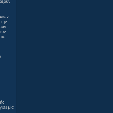
ιάξουν
μαίων.
 την
 των
στον
 σε
ν
ά
φής
ισε μία