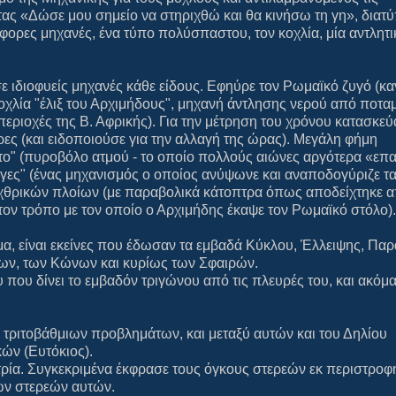
ντας «Δώσε μου σημείο να στηριχθώ και θα κινήσω τη γη», δια
φορες μηχανές, ένα τύπο πολύσπαστου, τον κοχλία, μία αντλητι
 ιδιοφυείς μηχανές κάθε είδους. Εφηύρε τον Ρωμαϊκό ζυγό (καν
κοχλία "έλιξ του Αρχιμήδους", μηχανή άντλησης νερού από ποτα
 περιοχές της Β. Αφρικής). Για την μέτρηση του χρόνου κατασκεύ
ρες (και ειδοποιούσε για την αλλαγή της ώρας). Μεγάλη φήμη
ιτο" (πυροβόλο ατμού - το οποίο πολλούς αιώνες αργότερα «επ
άγες" (ένας μηχανισμός ο οποίος ανύψωνε και αναποδογύριζε τ
 εχθρικών πλοίων (με παραβολικά κάτοπτρα όπως αποδείχτηκε α
 τον τρόπο με τον οποίο ο Αρχιμήδης έκαψε τον Ρωμαϊκό στόλο).
λεσμα, είναι εκείνες που έδωσαν τα εμβαδά Κύκλου, Έλλειψης, Πα
ρων, των Κώνων και κυρίως των Σφαιρών.
υ που δίνει το εμβαδόν τριγώνου από τις πλευρές του, και ακόμα
 τριτοβάθμιων προβλημάτων, και μεταξύ αυτών και του Δηλίου
κών (Ευτόκιος).
ρία. Συγκεκριμένα έκφρασε τους όγκους στερεών εκ περιστροφ
ων στερεών αυτών.