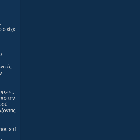
υ
ίο είχε
υ
ογικές
ν
αρχος,
από την
υσού
άζοντας
του επί