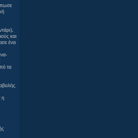
τύπωσε
κή
τάρι),
μούς και
ασε ένα
ανα-
α
πό τα
ραβολής
 η
ής