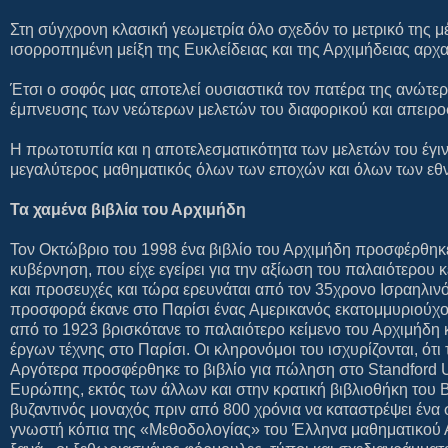
Στη σύγχρονη κλασική γεωμετρία όλο σχεδόν το μετρικό της μέ
ισορροπημένη μείξη της Ευκλείδειας και της Αρχιμήδειας αρχα
Έτσι ο σοφός μας αποτελεί ουσιαστικά τον πατέρα της ανώτερ
έμπνευσης των νεώτερων μελετών του διαφορικού και απειρο
Η πρωτοτυπία και η αποτελεσματικότητα των μελετών του έγιν
μεγαλύτερος μαθηματικός όλων των εποχών και όλων των εθ
Τα χαμένα βιβλία του Αρχιμήδη
Τον Οκτώβριο του 1998 ένα βιβλίο του Αρχιμήδη προσφέρθηκε 
κυβέρνηση, που είχε εγείρει για την αξίωση του παλαιότερου
και προσευχές και τώρα ερευνάται από τον 35χρονο Ισραηλι
προσφορά έκανε στο Παρίσι ένας Αμερικανός εκατομμυριούχος
από το 1923 βρισκότανε το παλαιότερο κείμενο του Αρχιμήδη 
έργων τέχνης στο Παρίσι. Oι κληρονόμοι του ισχυρίζονται, ό
Αργότερα προσφέρθηκε το βιβλίο για πώληση στο Standford Un
Ευρώπης, εκτός των άλλων και στην κρατική βιβλιοθήκη του 
βυζαντινός μοναχός πριν από 800 χρόνια να καταστρέψει ένα 
γνωστή κόπια της «Μεθοδολογίας» του Έλληνα μαθηματικού 