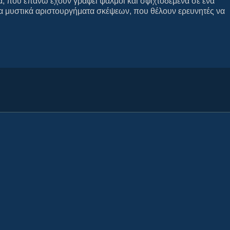
α, που επάνω έχουν γραφεί ψαλμοί και σφιχτοδεμένα σε ένα
 μυστικά αριστουργήματα σκέψεων, που θέλουν ερευνητές να